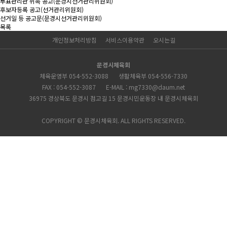
투표관리관 위촉 공고(문경시선거관리위원회)
후보자등록 공고(선거관리위원회)
선거일 등 공고문(문경시선거관리위원회)
목록
개인정보처리방침
서비스이용약관
오시는길
문경시체육회
체육운영부 054-552-3088
생활체육부 054-556-7330
FAX : 054-552-3087
E-MAIL : mg7330@daum.net
36975 경상북도 문경시 점고길 15 문경시민운동장 내 문경시체육회
COPYRIGHT © 문경시체육회. ALL RIGHTS RESERVED.