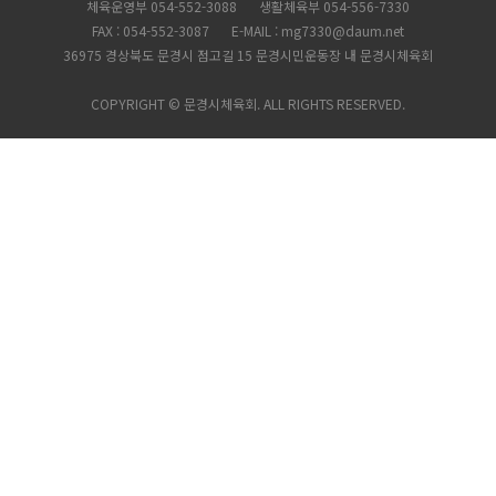
체육운영부 054-552-3088
생활체육부 054-556-7330
FAX : 054-552-3087
E-MAIL : mg7330@daum.net
36975 경상북도 문경시 점고길 15 문경시민운동장 내 문경시체육회
COPYRIGHT © 문경시체육회. ALL RIGHTS RESERVED.