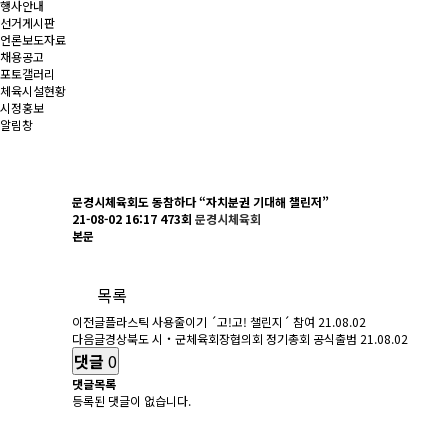
행사안내
선거게시판
언론보도자료
채용공고
포토갤러리
체육시설현황
시정홍보
알림창
문경시체육회도 동참하다 “자치분권 기대해 챌린저”
21-08-02 16:17
473회
문경시체육회
본문
목록
이전글
플라스틱 사용줄이기 ´고!고! 챌린지´ 참여
21.08.02
다음글
경상북도 시‧군체육회장협의회 정기총회 공식출범
21.08.02
댓글
0
댓글목록
등록된 댓글이 없습니다.